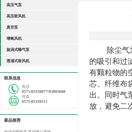
高压气泵
高压鼓风机
真空泵
增氧风机
除尘气泵
旋涡式曝气泵
的吸引和过
透浦式鼓风机
有颗粒物的
联系信息
芯、纤维布
电话:
0575-83359677/83005668
出。同时气
传真:
0575-83359511
放，避免二
新品推荐
旋涡式曝气泵 真空吸尘系统