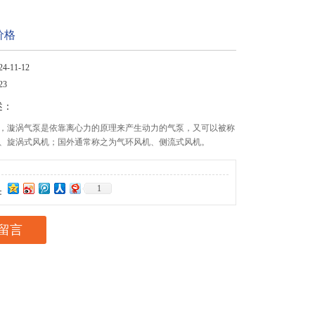
价格
-11-12
23
述：
，漩涡气泵是依靠离心力的原理来产生动力的气泵，又可以被称
、旋涡式风机；国外通常称之为气环风机、侧流式风机。
1
：
留言