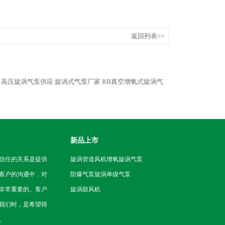
返回列表>>
高压旋涡气泵供应
旋涡式气泵厂家
RB真空增氧式旋涡气
新品上市
信任的关系是提供
旋涡管道风机
增氧旋涡气泵
客户的沟通中，对
防爆气泵
旋涡单级气泵
非常重要的。客户
旋涡鼓风机
我们时，是希望得
。