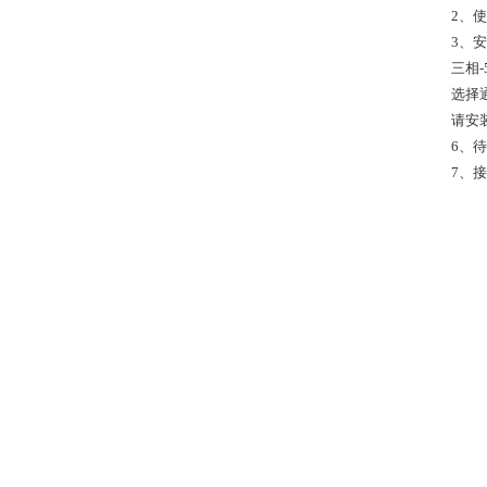
2、
3、
三相-
选择
请安
6、
7、