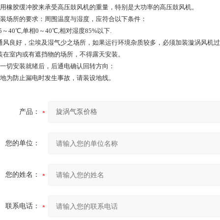
使用橡胶缓冲胶来承受高压鼓风机的重量，特别是大功率的高压鼓风机。
安装场所的要求：周围温度与湿度，应符合以下条件：
5～40℃,单相0～40℃,相对湿度85%以下.
通风良好，尘埃及湿气少之场所，如果运行环境杂质较多，必须加装漩涡风机过
装在室内或有遮挡物的场所，不得露天安装。
待一切安装就绪后，后通电确认回转方向：
接地为防止漏电时发生事故，请装设地线。
产品：
您的单位：
您的姓名：
联系电话：