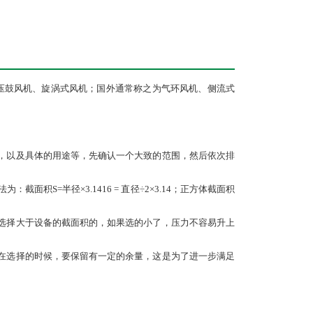
压鼓风机、旋涡式风机；国外通常称之为气环风机、侧流式
，以及具体的用途等，先确认一个大致的范围，然后依次排
积S=半径×3.1416 = 直径÷2×3.14；正方体截面积
选择大于设备的截面积的，如果选的小了，压力不容易升上
在选择的时候，要保留有一定的余量，这是为了进一步满足