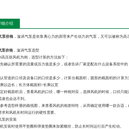
详细介绍
气泵价格
，漩涡气泵是依靠离心力的原理来产生动力的气泵，又可以被称为高
。
气泵价格
，漩涡气泵选型
GH高压鼓风机为例，选型计算的方法如下：
首先确认所需要的流量或压力值是多少，或者告诉厂家是配在什么设备系统中的
确认管道的口径及设备口的口径是多少，计算出截面积，圆形的截面积的计算方法为：截面
长乘以边长；长方体截面积=长乘以宽
确定好截面积后，查看风机的口径，哪一种相对应，选择风机的时候，口径只能
流速也会达不到。
后参考选型样册的曲线图，来查看风机的相差特性，从而确定使用哪一款合适，
要求和风机长时间运行的硬性需要。
气泵的安装
风机安装时使用平垫圈和弹簧垫圈来加紧螺丝，防止长时间运行后产生松动。