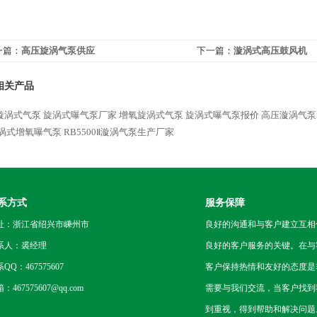
一篇：
高压旋涡气泵供应
下一篇：
漩涡式高压鼓风机
相关产品
漩涡式气泵
旋涡式曝气泵厂家
增氧旋涡式气泵
旋涡式曝气泵报价
高压漩涡气泵
涡式增氧曝气泵
RB5500Ⅱ漩涡气泵生产厂家
系方式
服务保障
址：浙江省绍兴市嵊州市
良好的沟通和与客户建立互相
系人：裘经理
良好的客户服务的关键。在与
QQ：467575607
客户保持热情和友好的态度是
：467575607@qq.com
需要与我们交流，当客户找到
到重视，得到帮助和解决问题