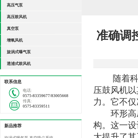
高压气泵
高压鼓风机
真空泵
准确调
增氧风机
旋涡式曝气泵
透浦式鼓风机
随着科技
联系信息
压鼓风机以
电话:
0575-83359677/83005668
力。它不仅
传真:
0575-83359511
环形高压
构。这一设
新品推荐
大提升了其
旋涡式曝气泵 真空吸尘系统