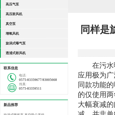
高压气泵
高压鼓风机
真空泵
同样是
增氧风机
旋涡式曝气泵
透浦式鼓风机
在污水曝
联系信息
应用极为广
电话:
0575-83359677/83005668
同款功能的
传真:
0575-83359511
的仅使用两
大幅衰减的
新品推荐
减，并非单
旋涡式曝气泵 真空吸尘系统