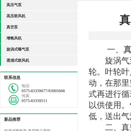
高压气泵
高压鼓风机
真
真空泵
增氧风机
一、
旋涡式曝气泵
旋涡气泵
透浦式鼓风机
轮。叶轮叶
联系信息
动，在那里
电话:
0575-83359677/83005668
式再进行循
传真:
0575-83359511
以供使用。
低，送出气
新品推荐
二、真空
旋涡式曝气泵 真空吸尘系统