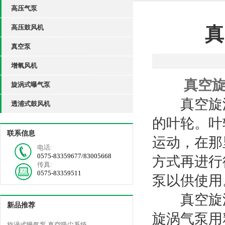
高压气泵
高压鼓风机
真
真空泵
增氧风机
真空
旋涡式曝气泵
真空旋涡
透浦式鼓风机
的叶轮。叶
联系信息
运动，在那
电话:
0575-83359677/83005668
方式再进行
传真:
0575-83359511
泵以供使用
真空旋涡
新品推荐
旋涡气泵用
旋涡式曝气泵 真空吸尘系统